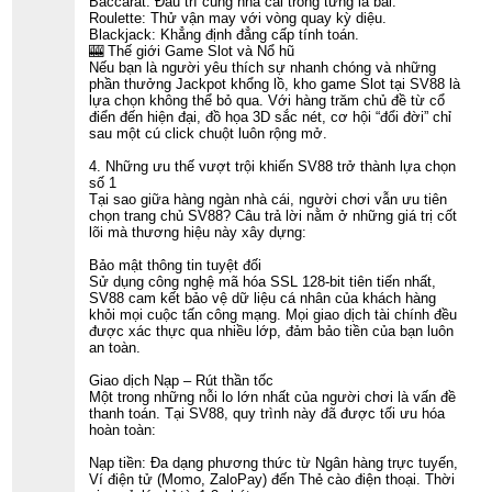
Baccarat: Đấu trí cùng nhà cái trong từng lá bài.
Roulette: Thử vận may với vòng quay kỳ diệu.
Blackjack: Khẳng định đẳng cấp tính toán.
🎰 Thế giới Game Slot và Nổ hũ
Nếu bạn là người yêu thích sự nhanh chóng và những
phần thưởng Jackpot khổng lồ, kho game Slot tại SV88 là
lựa chọn không thể bỏ qua. Với hàng trăm chủ đề từ cổ
điển đến hiện đại, đồ họa 3D sắc nét, cơ hội “đổi đời” chỉ
sau một cú click chuột luôn rộng mở.
4. Những ưu thế vượt trội khiến SV88 trở thành lựa chọn
số 1
Tại sao giữa hàng ngàn nhà cái, người chơi vẫn ưu tiên
chọn trang chủ SV88? Câu trả lời nằm ở những giá trị cốt
lõi mà thương hiệu này xây dựng:
Bảo mật thông tin tuyệt đối
Sử dụng công nghệ mã hóa SSL 128-bit tiên tiến nhất,
SV88 cam kết bảo vệ dữ liệu cá nhân của khách hàng
khỏi mọi cuộc tấn công mạng. Mọi giao dịch tài chính đều
được xác thực qua nhiều lớp, đảm bảo tiền của bạn luôn
an toàn.
Giao dịch Nạp – Rút thần tốc
Một trong những nỗi lo lớn nhất của người chơi là vấn đề
thanh toán. Tại SV88, quy trình này đã được tối ưu hóa
hoàn toàn:
Nạp tiền: Đa dạng phương thức từ Ngân hàng trực tuyến,
Ví điện tử (Momo, ZaloPay) đến Thẻ cào điện thoại. Thời