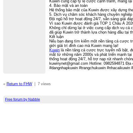
Kuwin cung cấp tỷ lệ cược cạnh tranh, mang lại
4. Bảo mật và an toàn
Hệ thống bảo mật của Kuwin được xây dựng theo 
5. Dịch vụ chăm sóc khách hàng chuyên nghiệp
Đội ngũ hỗ trợ hoạt động 24/7, sẵn sàng giải đ
Vì sao Kuwin được đánh giá TOP 1 Châu Á 202
Không chỉ dừng lại ở việc cung cấp dịch vụ cá 
đã giúp Kuwin trở thành lựa chọn hàng đầu tại t
Kết luận
Nếu bạn đang tìm kiếm một nền tảng cá cược trự
giới giải trí đỉnh cao mà Kuwin mang lại!
Kuwin
là nền tảng cá cược trực tuyến nổi bật, đ
mắt từ những năm 2000s và phát triển mạnh tại 
thống hoạt động 24/7, hỗ trợ nạp rút nhanh ch
kuwinynet@gmail.com Hotline: 0982594871 Địa
#dangnhapkuwin #trangchukuwin #nhacaikuwin 
«
Return to FHW
|
7 views
Free forum by Nabble