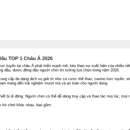
Đầu TOP 1 Châu Á 2026
c tuyến tại châu Á phát triển mạnh mẽ, kéo theo sự xuất hiện của nhiều nền 
àng đầu, được đông đảo người chơi tin tưởng lựa chọn trong năm 2026.
cung cấp đa dạng dịch vụ giải trí như cá cược thể thao, casino trực tuyến, s
 Kuwin mang đến trải nghiệm mượt mà và an toàn cho người dùng.
hiết bị di động. Người chơi có thể dễ dàng truy cập và thao tác mọi lúc, mọi
m trò chơi khác nhau, bao gồm: