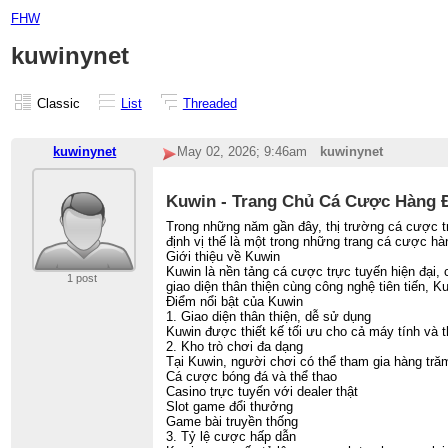
FHW
kuwinynet
Classic
List
Threaded
kuwinynet
May 02, 2026; 9:46am
kuwinynet
Kuwin - Trang Chủ Cá Cược Hàng 
Trong những năm gần đây, thị trường cá cược trự
định vị thế là một trong những trang cá cược h
Giới thiệu về Kuwin
Kuwin là nền tảng cá cược trực tuyến hiện đại, 
1 post
giao diện thân thiện cùng công nghệ tiên tiến,
Điểm nổi bật của Kuwin
1. Giao diện thân thiện, dễ sử dụng
Kuwin được thiết kế tối ưu cho cả máy tính và t
2. Kho trò chơi đa dạng
Tại Kuwin, người chơi có thể tham gia hàng tră
Cá cược bóng đá và thể thao
Casino trực tuyến với dealer thật
Slot game đổi thưởng
Game bài truyền thống
3. Tỷ lệ cược hấp dẫn