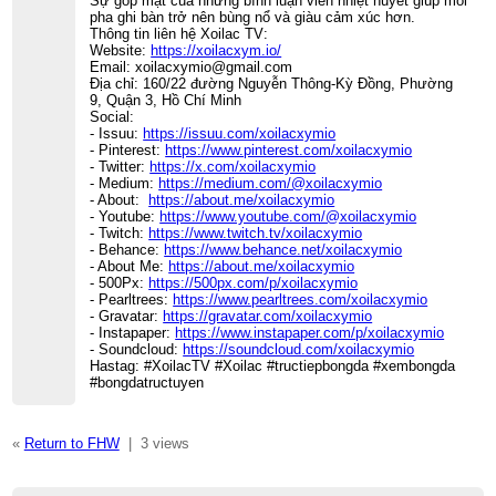
Sự góp mặt của những bình luận viên nhiệt huyết giúp mỗi
pha ghi bàn trở nên bùng nổ và giàu cảm xúc hơn.
Thông tin liên hệ Xoilac TV:
Website:
https://xoilacxym.io/
Email: xoilacxymio@gmail.com
Địa chỉ: 160/22 đường Nguyễn Thông-Kỳ Đồng, Phường
9, Quận 3, Hồ Chí Minh
Social:
- Issuu:
https://issuu.com/xoilacxymio
- Pinterest:
https://www.pinterest.com/xoilacxymio
- Twitter:
https://x.com/xoilacxymio
- Medium:
https://medium.com/@xoilacxymio
- About:
https://about.me/xoilacxymio
- Youtube:
https://www.youtube.com/@xoilacxymio
- Twitch:
https://www.twitch.tv/xoilacxymio
- Behance:
https://www.behance.net/xoilacxymio
- About Me:
https://about.me/xoilacxymio
- 500Px:
https://500px.com/p/xoilacxymio
- Pearltrees:
https://www.pearltrees.com/xoilacxymio
- Gravatar:
https://gravatar.com/xoilacxymio
- Instapaper:
https://www.instapaper.com/p/xoilacxymio
- Soundcloud:
https://soundcloud.com/xoilacxymio
Hastag: #XoilacTV #Xoilac #tructiepbongda #xembongda
#bongdatructuyen
«
Return to FHW
|
3 views