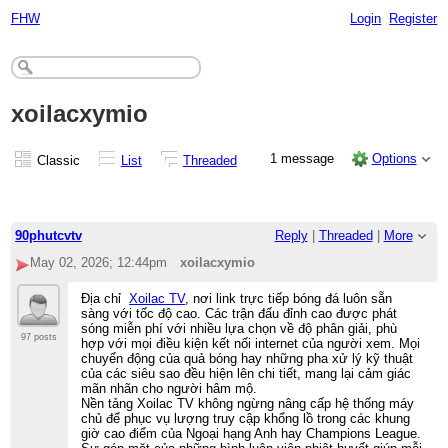
FHW
Login
Register
xoilacxymio
1 message
Options
Classic
List
Threaded
90phutcvtv
Reply
|
Threaded
|
More
May 02, 2026; 12:44pm
xoilacxymio
Địa chỉ
Xoilac TV
, nơi link trực tiếp bóng đá luôn sẵn
sàng với tốc độ cao. Các trận đấu đỉnh cao được phát
sóng miễn phí với nhiều lựa chọn về độ phân giải, phù
97 posts
hợp với mọi điều kiện kết nối internet của người xem. Mọi
chuyển động của quả bóng hay những pha xử lý kỹ thuật
của các siêu sao đều hiện lên chi tiết, mang lại cảm giác
mãn nhãn cho người hâm mộ.
Nền tảng Xoilac TV không ngừng nâng cấp hệ thống máy
chủ để phục vụ lượng truy cập khổng lồ trong các khung
giờ cao điểm của Ngoại hạng Anh hay Champions League.