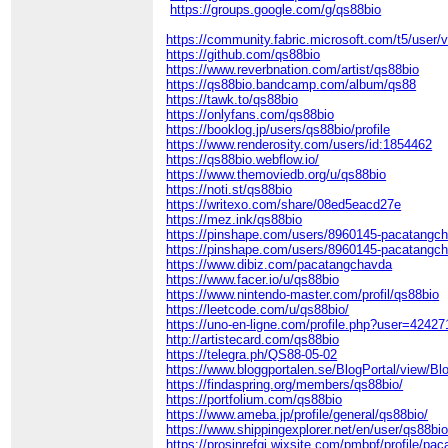
https://groups.google.com/g/qs88bio
https://community.fabric.microsoft.com/t5/user/
https://github.com/qs88bio
https://www.reverbnation.com/artist/qs88bio
https://qs88bio.bandcamp.com/album/qs88
https://tawk.to/qs88bio
https://onlyfans.com/qs88bio
https://booklog.jp/users/qs88bio/profile
https://www.renderosity.com/users/id:1854462
https://qs88bio.webflow.io/
https://www.themoviedb.org/u/qs88bio
https://noti.st/qs88bio
https://writexo.com/share/08ed5eacd27e
https://mez.ink/qs88bio
https://pinshape.com/users/8960145-pacatangc
https://pinshape.com/users/8960145-pacatangc
https://www.dibiz.com/pacatangchavda
https://www.facer.io/u/qs88bio
https://www.nintendo-master.com/profil/qs88bio
https://leetcode.com/u/qs88bio/
https://uno-en-ligne.com/profile.php?user=42427
http://artistecard.com/qs88bio
https://telegra.ph/QS88-05-02
https://www.bloggportalen.se/BlogPortal/view/B
https://findaspring.org/members/qs88bio/
https://portfolium.com/qs88bio
https://www.ameba.jp/profile/general/qs88bio/
https://www.shippingexplorer.net/en/user/qs88bi
https://prosinrefgi.wixsite.com/pmbpf/profile/pa